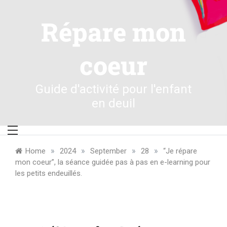
Skip
to
Répare mon
content
coeur
Guide d'activité pour l'enfant
en deuil
»
»
»
»
Home
2024
September
28
“Je répare
mon coeur”, la séance guidée pas à pas en e-learning pour
les petits endeuillés.