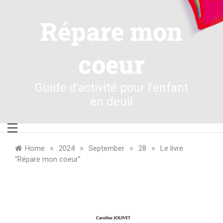
Skip
to
Répare mon
content
coeur
Guide d'activité pour l'enfant
en deuil
»
»
»
»
Home
2024
September
28
Le livre
“Répare mon coeur”